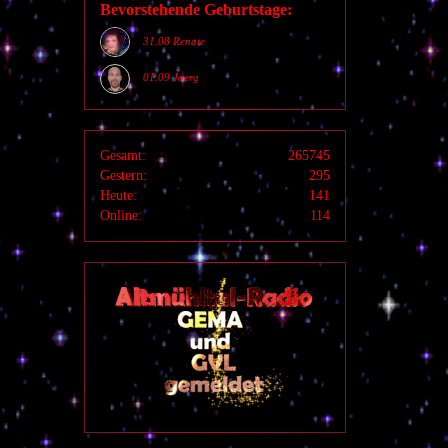
Bevorstehende Geburtstage:
31.08 Renate
01.09 Joerg
Gesamt:
265745
Gestern:
295
Heute:
141
Online:
114