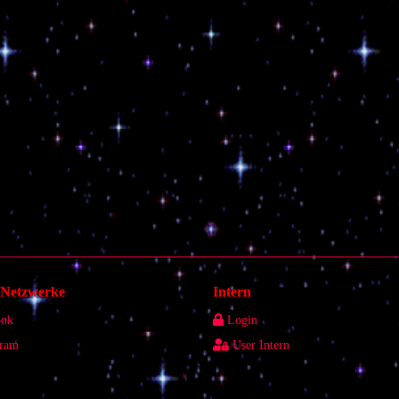
e Netzwerke
Intern
ook
Login
gram
User Intern