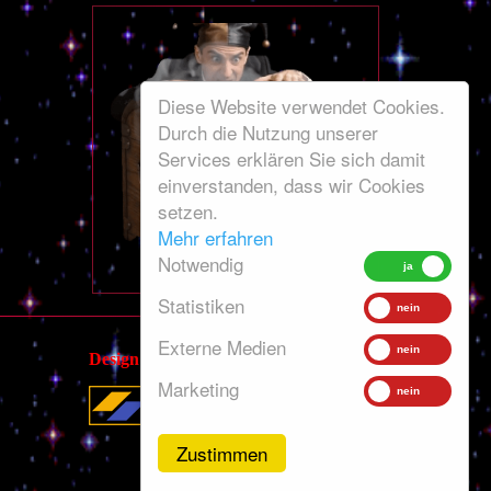
Diese Website verwendet Cookies.
Durch die Nutzung unserer
Services erklären Sie sich damit
einverstanden, dass wir Cookies
setzen.
Mehr erfahren
Notwendig
Statistiken
Externe Medien
Design
Marketing
Zustimmen