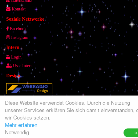
Datenschutz
Kontakt
Soziale Netzwerke
Facebook
Instagram
Intern
Login
User Intern
Design
Diese Website verwendet Cookies. Durch die Nutzung
unserer Services erklären Sie sich damit einverstanden, 
Diese Seite wurde mit dem WEB-PHP ® CMS Portal Mobile 1.78 erstell
wir Cookies setzen.
Weitere Informationen erhalten Sie auf
web-php.de
Mehr erfahren
Notwendig